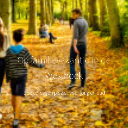
Op familievakantie in de
Westhoek
Boek 3 dagen plezier voor jong en oud