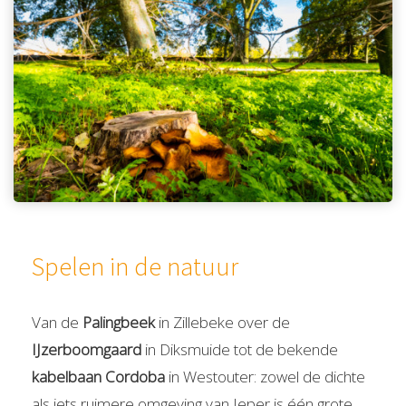
Spelen in de natuur
Van de
Palingbeek
in Zillebeke over de
IJzerboomgaard
in Diksmuide tot de bekende
kabelbaan Cordoba
in Westouter: zowel de dichte
als iets ruimere omgeving van Ieper is één grote